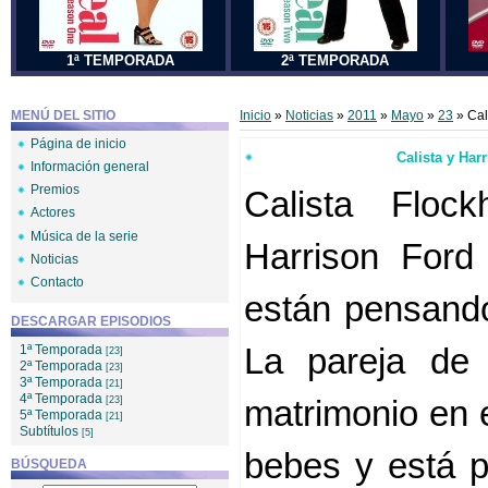
1ª TEMPORADA
2ª TEMPORADA
MENÚ DEL SITIO
Inicio
»
Noticias
»
2011
»
Mayo
»
23
» Cal
Página de inicio
Calista y Har
Información general
Premios
Calista Floc
Actores
Música de la serie
Harrison For
Noticias
Contacto
están pensando
DESCARGAR EPISODIOS
1ª Temporada
La pareja de 
[23]
2ª Temporada
[23]
3ª Temporada
[21]
4ª Temporada
[23]
matrimonio en 
5ª Temporada
[21]
Subtítulos
[5]
bebes у está 
BÚSQUEDA