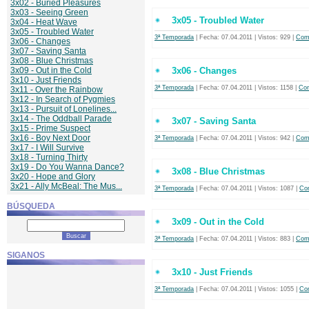
3x02 - Buried Pleasures
3x03 - Seeing Green
3x05 - Troubled Water
3x04 - Heat Wave
3x05 - Troubled Water
3ª Temporada
| Fecha:
07.04.2011
| Vistos: 929 |
Come
3x06 - Changes
3x07 - Saving Santa
3x08 - Blue Christmas
3x09 - Out in the Cold
3x06 - Changes
3x10 - Just Friends
3ª Temporada
| Fecha:
07.04.2011
| Vistos: 1158 |
Com
3x11 - Over the Rainbow
3x12 - In Search of Pygmies
3x13 - Pursuit of Lonelines...
3x14 - The Oddball Parade
3x07 - Saving Santa
3x15 - Prime Suspect
3x16 - Boy Next Door
3ª Temporada
| Fecha:
07.04.2011
| Vistos: 942 |
Come
3x17 - I Will Survive
3x18 - Turning Thirty
3x19 - Do You Wanna Dance?
3x08 - Blue Christmas
3x20 - Hope and Glory
3x21 - Ally McBeal: The Mus...
3ª Temporada
| Fecha:
07.04.2011
| Vistos: 1087 |
Com
BÚSQUEDA
3x09 - Out in the Cold
3ª Temporada
| Fecha:
07.04.2011
| Vistos: 883 |
Come
SIGANOS
3x10 - Just Friends
3ª Temporada
| Fecha:
07.04.2011
| Vistos: 1055 |
Com