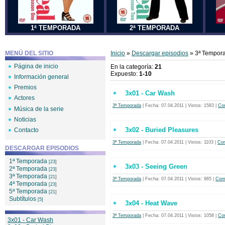
1ª TEMPORADA
2ª TEMPORADA
MENÚ DEL SITIO
Inicio
»
Descargar episodios
» 3ª Tempor
Página de inicio
En la categoría
:
21
Expuesto
:
1-10
Información general
Premios
3x01 - Car Wash
Actores
3ª Temporada
| Fecha:
07.04.2011
| Vistos: 1583 |
Com
Música de la serie
Noticias
3x02 - Buried Pleasures
Contacto
3ª Temporada
| Fecha:
07.04.2011
| Vistos: 1103 |
Com
DESCARGAR EPISODIOS
1ª Temporada
[23]
3x03 - Seeing Green
2ª Temporada
[23]
3ª Temporada
[21]
3ª Temporada
| Fecha:
07.04.2011
| Vistos: 965 |
Come
4ª Temporada
[23]
5ª Temporada
[21]
Subtítulos
[5]
3x04 - Heat Wave
3ª Temporada
| Fecha:
07.04.2011
| Vistos: 1058 |
Com
3x01 - Car Wash