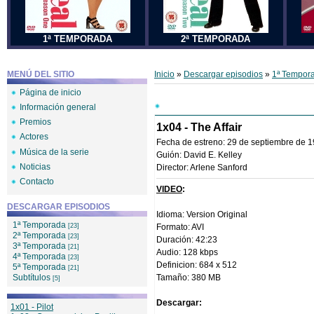
1ª TEMPORADA
2ª TEMPORADA
MENÚ DEL SITIO
Inicio
»
Descargar episodios
»
1ª Tempor
Página de inicio
Información general
Premios
1x04 - The Affair
Actores
Fecha de estreno: 29 de septiembre de 
Música de la serie
Guión: David E. Kelley
Noticias
Director: Arlene Sanford
Contacto
VIDEO
:
DESCARGAR EPISODIOS
Idioma: Version Original
1ª Temporada
[23]
Formato: AVI
2ª Temporada
[23]
Duración: 42:23
3ª Temporada
[21]
Audio: 128 kbps
4ª Temporada
[23]
Definicion: 684 x 512
5ª Temporada
[21]
Subtítulos
Tamaño: 380 MB
[5]
Descargar:
1x01 - Pilot