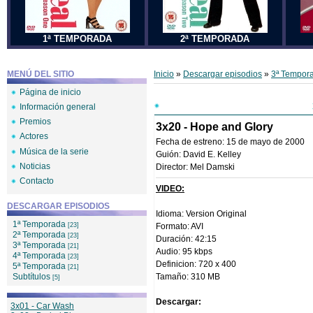
1ª TEMPORADA
2ª TEMPORADA
MENÚ DEL SITIO
Inicio
»
Descargar episodios
»
3ª Tempor
Página de inicio
Información general
Premios
3x20 - Hope and Glory
Actores
Fecha de estreno: 15 de mayo de 2000
Música de la serie
Guión: David E. Kelley
Noticias
Director: Mel Damski
Contacto
VIDEO:
DESCARGAR EPISODIOS
Idioma: Version Original
1ª Temporada
[23]
Formato: AVI
2ª Temporada
[23]
Duración: 42:15
3ª Temporada
[21]
Audio: 95 kbps
4ª Temporada
[23]
Definicion: 720 x 400
5ª Temporada
[21]
Subtítulos
Tamaño: 310 MB
[5]
Descargar:
3x01 - Car Wash