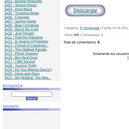
3x02 - Buried Pleasures
3x03 - Seeing Green
3x04 - Heat Wave
Descargar
3x05 - Troubled Water
3x06 - Changes
3x07 - Saving Santa
3x08 - Blue Christmas
Categoría
:
3ª Temporada
| Fecha: 07.04.2011,
3x09 - Out in the Cold
3x10 - Just Friends
Vistos
888
|
Comentarios
:
1
3x11 - Over the Rainbow
3x12 - In Search of Pygmies
Total de comentarios
:
0
3x13 - Pursuit of Lonelines...
3x14 - The Oddball Parade
3x15 - Prime Suspect
Solamente los usuarios
3x16 - Boy Next Door
3x17 - I Will Survive
3x18 - Turning Thirty
3x19 - Do You Wanna Dance?
3x20 - Hope and Glory
3x21 - Ally McBeal: The Mus...
BÚSQUEDA
SIGANOS